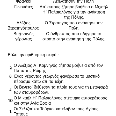
Φράγκοι
Λεηλάτησαν την Πόλη.
Γενουάτες
Απ’ αυτούς ζήτησε βοήθεια ο Μιχαήλ
Η΄ Παλαιολόγος για την ανάκτηση
της Πόλης.
Αλέξιος
Ο Στρατηγός που ανάκτησε την
Στρατηγόπουλος
Πόλη.
Βυζαντινός
Ο άνθρωπος που οδήγησε το
γέροντας
στρατό στην ανάκτηση της Πόλης.
Βάλε την αριθμητική σειρά :
Ο Αλέξιος Α΄ Κομνηνός ζήτησε βοήθεια από τον
2.
Πάπα της Ρώμης.
8.
Ένας γέροντας γεωργός φανέρωσε το μυστικό
πέρασμα κάτω απ’ τα τείχη.
Οι Βενετοί διέθεσαν τα πλοία τους για τη μεταφορά
4.
των σταυροφόρων.
Ο Μιχαήλ Η΄ Παλαιολόγος στέφτηκε αυτοκράτορας
10.
και στην Αγία Σοφία.
Οι Σελτζούκοι Τούρκοι κατέλαβαν τους Αγίους
1.
Τόπους.