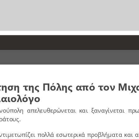
νδιαφέρονται για την Κωνσταντινούπολη
ηση της Πόλης από τον Μιχα
αυτή την ευκαιρία; Τι κατάφερε να πετύ
λαιολόγο
νούπολη απελευθερώνεται και ξαναγίνεται πρ
ράτορας;
ράτους.
τιμετωπίζει πολλά εσωτερικά προβλήματα και α
7 χρόνων της κατάκτησης της Πόλης από 