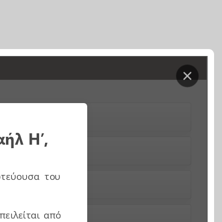
;
ήλ Η’,
χει τελικά;
ωτεύουσα του
πειλείται από
τους Λατίνους;