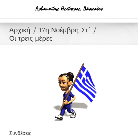
Μετάβαση
στο
περιεχόμενο
Αρχική
17η Νοέμβρη, Στ΄
Οι τρεις μέρες
Συνδέσεις