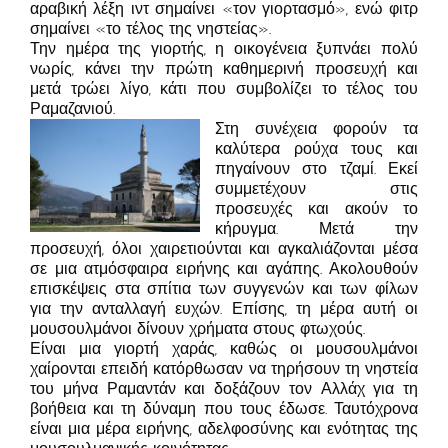
αραβική λέξη ιντ σημαίνει «τον γιορτασμό», ενώ φιτρ
σημαίνει «το τέλος της νηστείας».
Την ημέρα της γιορτής, η οικογένεια ξυπνάει πολύ
νωρίς, κάνει την πρώτη καθημερινή προσευχή και
μετά τρώει λίγο, κάτι που συμβολίζει το τέλος του
Ραμαζανιού.
Στη συνέχεια φορούν τα
καλύτερα ρούχα τους και
πηγαίνουν στο τζαμί. Εκεί
συμμετέχουν στις
προσευχές και ακούν το
κήρυγμα. Μετά την
προσευχή, όλοι χαιρετιούνται και αγκαλιάζονται μέσα
σε μια ατμόσφαιρα ειρήνης και αγάπης. Ακολουθούν
επισκέψεις στα σπίτια των συγγενών και των φίλων
για την ανταλλαγή ευχών. Επίσης, τη μέρα αυτή οι
μουσουλμάνοι δίνουν χρήματα στους φτωχούς.
Είναι μια γιορτή χαράς, καθώς οι μουσουλμάνοι
χαίρονται επειδή κατόρθωσαν να τηρήσουν τη νηστεία
του μήνα Ραμαντάν και δοξάζουν τον Αλλάχ για τη
βοήθεια και τη δύναμη που τους έδωσε. Ταυτόχρονα
είναι μια μέρα ειρήνης, αδελφοσύνης και ενότητας της