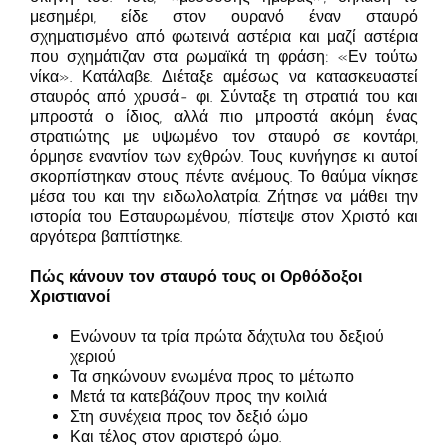
μεσημέρι, είδε στον ουρανό έναν σταυρό
σχηματισμένο από φωτεινά αστέρια και μαζί αστέρια
που σχημάτιζαν στα ρωμαϊκά τη φράση: «Εν τούτω
νίκα». Κατάλαβε. Διέταξε αμέσως να κατασκευαστεί
σταυρός από χρυσά- φι. Σύνταξε τη στρατιά του και
μπροστά ο ίδιος, αλλά πιο μπροστά ακόμη ένας
στρατιώτης με υψωμένο τον σταυρό σε κοντάρι,
όρμησε εναντίον των εχθρών. Τους κυνήγησε κι αυτοί
σκορπίστηκαν στους πέντε ανέμους. Το θαύμα νίκησε
μέσα του και την ειδωλολατρία. Ζήτησε να μάθει την
ιστορία του Εσταυρωμένου, πίστεψε στον Χριστό και
αργότερα βαπτίστηκε.
Πώς κάνουν τον σταυρό τους οι Ορθόδοξοι
Χριστιανοί
Ενώνουν τα τρία πρώτα δάχτυλα του δεξιού
χεριού
Τα σηκώνουν ενωμένα προς το μέτωπο
Μετά τα κατεβάζουν προς την κοιλιά
Στη συνέχεια προς τον δεξιό ώμο
Και τέλος στον αριστερό ώμο.