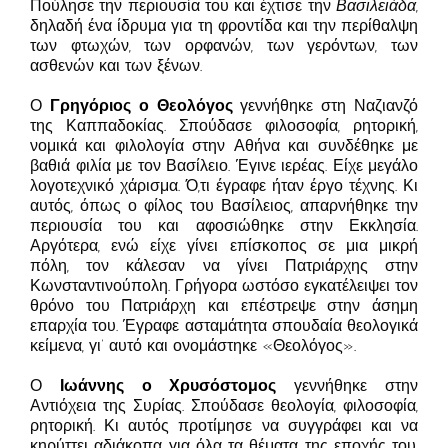
Πούλησε την περιουσία του και έχτισε την
Βασιλειάδα
,
δηλαδή ένα ίδρυμα για τη φροντίδα και την περίθαλψη
των φτωχών, των ορφανών, των γερόντων, των
ασθενών και των ξένων.
Ο
Γρηγόριος ο Θεολόγος
γεννήθηκε στη Ναζιανζό
της Καππαδοκίας. Σπούδασε φιλοσοφία, ρητορική,
νομικά και φιλολογία στην Αθήνα και συνδέθηκε με
βαθιά φιλία με τον Βασίλειο. Έγινε ιερέας. Είχε μεγάλο
λογοτεχνικό χάρισμα. Ό,τι έγραφε ήταν έργο τέχνης. Κι
αυτός, όπως ο φίλος του Βασίλειος, απαρνήθηκε την
περιουσία του και αφοσιώθηκε στην Εκκλησία.
Αργότερα, ενώ είχε γίνει επίσκοπος σε μια μικρή
πόλη, τον κάλεσαν να γίνει Πατριάρχης στην
Κωνσταντινούπολη. Γρήγορα ωστόσο εγκατέλειψει τον
θρόνο του Πατριάρχη και επέστρεψε στην άσημη
επαρχία του. Έγραφε ασταμάτητα σπουδαία θεολογικά
κείμενα, γι’ αυτό και ονομάστηκε «Θεολόγος».
Ο
Ιωάννης ο Χρυσόστομος
γεννήθηκε στην
Αντιόχεια της Συρίας. Σπούδασε θεολογία, φιλοσοφία,
ρητορική. Κι αυτός προτίμησε να συγγράφει και να
κηρύττει αδιάκοπα για όλα τα θέματα της εποχής του.