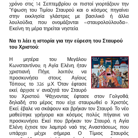
χρόνο στις 14 Σεπτεμβρίου οι πιστοί γιορτάζουν την
Ύψωση του Τιμίου Σταυρού και ο κόσμος πηγαίνει
στην εκκλησία γλάστρες με βασιλικό ή άλλα
λουλούδια, που ονομάζονται «σταυρολούλουδα».
Εκείνη τη μέρα τηρείται νηστεία.
Να τι λέει η ιστορία για την εύρεση του Σταυρού
του Χριστού:
Η μητέρα του Μεγάλου
Κωνσταντίνου, η Αγία Ελένη, ήταν
χριστιανή. Πήγε, λοιπόν, να
προσκυνήσει στους Αγίους
Τόπους το 326 μ.Χ. Όταν έφτασε
εκεί, άρχισε ν’ αναζητά τον Σταυρό
του Χριστού. Ψάχνοντας έφτασε στον Γολγοθά,
δηλαδή, στο μέρος που είχε σταυρωθεί ο Χριστός.
Εκεί, έβαλε να σκάψουν και βρήκαν τον Σταυρό. Το νέο
μαθεύτηκε γρήγορα και κόσμος πολύς πήγαινε να
προσκυνήσει. Εκεί που βρήκαν τον Σταυρό, η Αγία
Ελένη έχτισε τον λαμπρό ναό της Αναστάσεως, που
υπάρχει μέχρι σήμερα. Ο Τίμιος Σταυρός