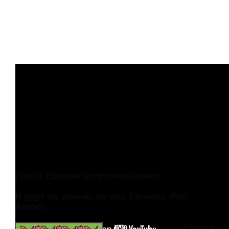
Γιορτές Εβραίων και Μουσουλμάνων
Η αρχή της χρονιάς για τους Εβραίους (Ρος
Ασανά)
Είναι η Εβραϊκή