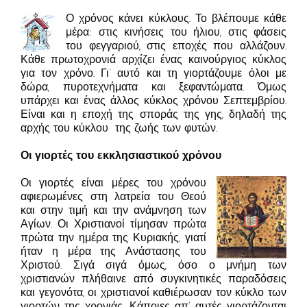
Ο χρόνος κάνει κύκλους. Το βλέπουμε κάθε
μέρα: στις κινήσεις του ήλιου, στις φάσεις
του φεγγαριού, στις εποχές που αλλάζουν.
Κάθε πρωτοχρονιά αρχίζει ένας καινούργιος κύκλος
για τον χρόνο. Γι’ αυτό και τη γιορτάζουμε όλοι με
δώρα, πυροτεχνήματα και ξεφαντώματα. Όμως
υπάρχει και ένας άλλος κύκλος χρόνου Σεπτεμβρίου.
Είναι και η εποχή της σποράς της γης, δηλαδή της
αρχής του κύκλου της ζωής των φυτών.
Οι γιορτές του εκκλησιαστικού χρόνου
Οι γιορτές είναι μέρες του χρόνου
αφιερωμένες στη λατρεία του Θεού
και στην τιμή και την ανάμνηση των
Αγίων. Οι Χριστιανοί τίμησαν πρώτα
πρώτα την ημέρα της Κυριακής, γιατί
ήταν η μέρα της Ανάστασης του
Χριστού. Σιγά σιγά όμως, όσο ο μνήμη των
χριστιανών πλήθαινε από συγκινητικές παραδόσεις
και γεγονότα, οι χριστιανοί καθιέρωσαν τον κύκλο των
γιορτών της χρονιάς. Κάποιες απ’ αυτές γιορτάζονται