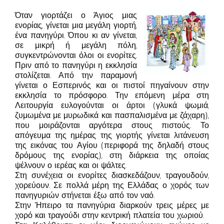
Όταν γιορτάζει ο Άγιος μιας
ενορίας, γίνεται μια μεγάλη γιορτή,
ένα πανηγύρι. Όπου κι αν γίνεται,
σε μικρή ή μεγάλη πόλη,
συγκεντρώνονται όλοι οι ενορίτες.
Πριν από το πανηγύρι η εκκλησία
στολίζεται. Από την παραμονή
γίνεται ο Εσπερινός και οι πιστοί πηγαίνουν στην
εκκλησία το πρόσφορο. Την επόμενη μέρα στη
Λειτουργία ευλογούνται οι άρτοι (γλυκά ψωμιά,
ζυμωμένα με μυρωδικά και πασπαλισμένα με ζάχαρη),
που μοιράζονται αργότερα στους πιστούς. Το
απόγευμα της ημέρας της γιορτής γίνεται λιτάνευση
της εικόνας του Αγίου (περιφορά της δηλαδή στους
δρόμους της ενορίας), στη διάρκεια της οποίας
ψέλνουν ο ιερέας και οι ψάλτες.
Στη συνέχεια οι ενορίτες διασκεδάζουν, τραγουδούν,
χορεύουν. Σε πολλά μέρη της Ελλάδας ο χορός των
πανηγυριών στήνεται έξω από τον ναό.
Στην Ήπειρο τα πανηγύρια διαρκούν τρεις μέρες με
χορό και τραγούδι στην κεντρική πλατεία του χωριού.