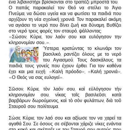
ένα λιβανιστήρι βρίσκονται στο τραπέζι μπροστά του.
Ο παπάς παρακαλεί τον Θεό να στείλει το Άγιο
Πνεύμα, να δώσει υγεία και να φωτίσει τα παιδιά που
αρχίζουν τη νέα σχολική χρονιά. Τον παρακαλεί ακόμη
να αγιάσει το νερό που δίνει ζωή και δύναμη. Βυθίζει
στο νερό τρεις φορές τον σταυρό, ψάλλοντας:
«Σώσον, Κύριε, τον λαόν σου και ευλόγησον την
κληρονομίαν σου…».
Ύστερα, κρατώντας το κλωνάρι τον
βασιλικό, ραντίζει όλους με το νερό
του Αγιασμού. Τους δασκάλους, τα
παιδιά, τους γονείς που έχουν έρθει. Για τον καθένα
έχει και μια ευχή: «Καλή πρόοδο», «Καλή χρονιά»,
«Ο Θεός να σας ευλογεί».
Σῶσον, Κύριε, τὸν λαόν σου, καὶ εὐλόγησον τὴν
κληρονομίαν σου, νίκας τοῖς βασιλεῦσι, κατὰ
βαρβάρων δωρούμενος, καὶ τὸ σὸν φυλάττων, διὰ τοῦ
Σταυροῦ σου πολίτευμα.
Σώσε, Κύριε, τον λαό σου και αξίωσε τον να χαρεί τα
αγαθά Σου. Σε όσους σε σέβονται χάριζε νίκες ενάντια
στο κακό, και σκέπαζε με τον Σταυρό σου αυτούς που