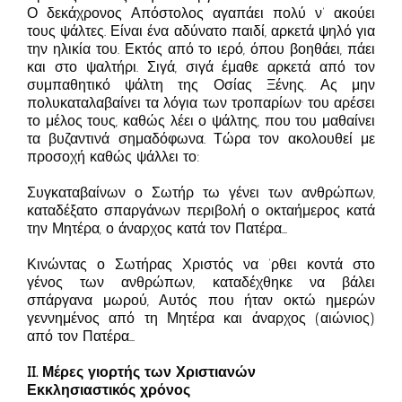
Ο δεκάχρονος Απόστολος αγαπάει πολύ ν’ ακούει
τους ψάλτες. Είναι ένα αδύνατο παιδί, αρκετά ψηλό για
την ηλικία του. Εκτός από το ιερό, όπου βοηθάει, πάει
και στο ψαλτήρι. Σιγά, σιγά έμαθε αρκετά από τον
συμπαθητικό ψάλτη της Οσίας Ξένης. Ας μην
πολυκαταλαβαίνει τα λόγια των τροπαρίων· του αρέσει
το μέλος τους, καθώς λέει ο ψάλτης, που του μαθαίνει
τα βυζαντινά σημαδόφωνα. Τώρα τον ακολουθεί με
προσοχή καθώς ψάλλει το:
Συγκαταβαίνων ο Σωτήρ τω γένει των ανθρώπων,
καταδέξατο σπαργάνων περιβολή ο οκταήμερος κατά
την Μητέρα, ο άναρχος κατά τον Πατέρα…
Κινώντας ο Σωτήρας Χριστός να ’ρθει κοντά στο
γένος των ανθρώπων, καταδέχθηκε να βάλει
σπάργανα μωρού, Αυτός που ήταν οκτώ ημερών
γεννημένος από τη Μητέρα και άναρχος (αιώνιος)
από τον Πατέρα…
II. Μέρες γιορτής των Χριστιανών
Εκκλησιαστικός χρόνος