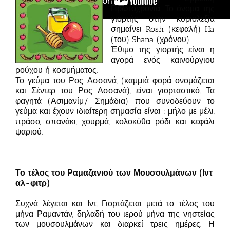
Πρωτοχρονιά. Το όνομα της
γιορτής στην κυριολεξία
σημαίνει Rosh (κεφαλή) Ha
(του) Shana (χρόνου).
Έθιμο της γιορτής είναι η
αγορά ενός καινούργιου
ρούχου ή κοσμήματος.
Το γεύμα του Ρος Ασσανά, (καμμιά φορά ονομάζεται
και Σέντερ του Ρος Ασσανά), είναι γιορταστικό. Τα
φαγητά (Ασιμανίμ/ Σημάδια) που συνοδεύουν το
γεύμα και έχουν ιδιαίτερη σημασία είναι : μήλο με μέλι,
πράσο, σπανάκι, χουρμά, κολοκύθα ρόδι και κεφάλι
ψαριού.
Το τέλος του Ραμαζανιού των Μουσουλμάνων (Ιντ
αλ-φιτρ)
Συχνά λέγεται και Ιντ. Γιορτάζεται μετά το τέλος του
μήνα Ραμαντάν, δηλαδή του ιερού μήνα της νηστείας
των μουσουλμάνων και διαρκεί τρεις ημέρες. Η