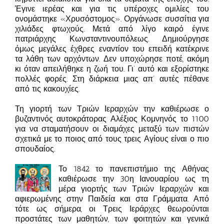
Έγινε ιερέας και για τις υπέροχες ομιλίες του
ονομάστηκε «Χρυσόστομος». Οργάνωσε συσσίτια για
χιλιάδες φτωχούς. Μετά από λίγο καιρό έγινε
πατριάρχης Κωνσταντινουπόλεως. Δημιούργησε
όμως μεγάλες έχθρες εναντίον του επειδή κατέκρινε
τα λάθη των αρχόντων. Δεν υποχώρησε ποτέ, ακόμη
κι όταν απειλήθηκε η ζωή του. Γι’ αυτό και εξορίστηκε
πολλές φορές. Στη διάρκεια μιας απ’ αυτές πέθανε
από τις κακουχίες.
Τη γιορτή των Τριών Ιεραρχών την καθιέρωσε ο
βυζαντινός αυτοκράτορας Αλέξιος Κομνηνός το 1100
για να σταματήσουν οι διαμάχες μεταξύ των πιστών
σχετικά με το ποιος από τους τρεις Αγίους είναι ο πιο
σπουδαίος.
Το 1842 το πανεπιστήμιο της Αθήνας
καθιέρωσε την 30η Ιανουαρίου ως τη
μέρα γιορτής των Τριών Ιεραρχών και
αφιερωμένης στην Παιδεία και στα Γράμματα. Από
τότε ως σήμερα, οι Τρεις Ιεράρχες θεωρούνται
προστάτες των μαθητών, των φοιτητών και γενικά