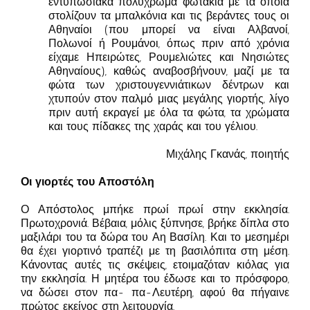
εντυπωσιακά πολύχρωμα φωτάκια με τα οποία
στολίζουν τα μπαλκόνια και τις βεράντες τους οι
Αθηναίοι (που μπορεί να είναι Αλβανοί,
Πολωνοί ή Ρουμάνοι, όπως πριν από χρόνια
είχαμε Ηπειρώτες, Ρουμελιώτες και Νησιώτες
Αθηναίους), καθώς αναβοσβήνουν, μαζί με τα
φώτα των χριστουγεννιάτικων δέντρων και
χτυπούν στον παλμό μιας μεγάλης γιορτής, λίγο
πριν αυτή εκραγεί με όλα τα φώτα, τα χρώματα
και τους πίδακες της χαράς και του γέλιου.
Μιχάλης Γκανάς, ποιητής
Οι γιορτές του Αποστόλη
Ο Απόστολος μπήκε πρωί πρωί στην εκκλησία.
Πρωτοχρονιά. Βέβαια, μόλις ξύπνησε, βρήκε δίπλα στο
μαξιλάρι του τα δώρα του Αη Βασίλη. Και το μεσημέρι
θα έχει γιορτινό τραπέζι με τη βασιλόπιτα στη μέση.
Κάνοντας αυτές τις σκέψεις, ετοιμαζόταν κιόλας για
την εκκλησία. Η μητέρα του έδωσε και το πρόσφορο,
να δώσει στον πα- πα-Λευτέρη, αφού θα πήγαινε
πρώτος εκείνος στη λειτουργία.