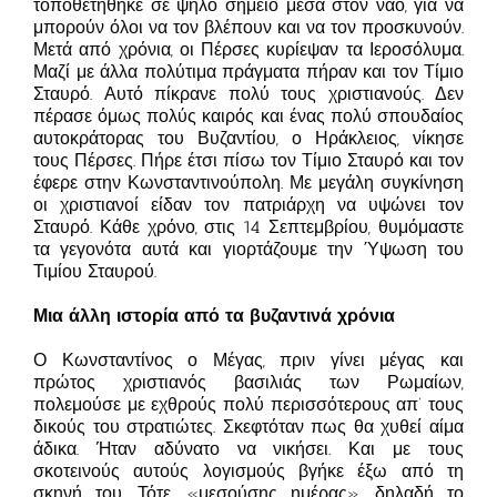
τοποθετήθηκε σε ψηλό σημείο μέσα στον ναό, για να
μπορούν όλοι να τον βλέπουν και να τον προσκυνούν.
Μετά από χρόνια, οι Πέρσες κυρίεψαν τα Ιεροσόλυμα.
Μαζί με άλλα πολύτιμα πράγματα πήραν και τον Τίμιο
Σταυρό. Αυτό πίκρανε πολύ τους χριστιανούς. Δεν
πέρασε όμως πολύς καιρός και ένας πολύ σπουδαίος
αυτοκράτορας του Βυζαντίου, ο Ηράκλειος, νίκησε
τους Πέρσες. Πήρε έτσι πίσω τον Τίμιο Σταυρό και τον
έφερε στην Κωνσταντινούπολη. Με μεγάλη συγκίνηση
οι χριστιανοί είδαν τον πατριάρχη να υψώνει τον
Σταυρό. Κάθε χρόνο, στις 14 Σεπτεμβρίου, θυμόμαστε
τα γεγονότα αυτά και γιορτάζουμε την Ύψωση του
Τιμίου Σταυρού.
Μια άλλη ιστορία από τα βυζαντινά χρόνια
Ο Κωνσταντίνος ο Μέγας, πριν γίνει μέγας και
πρώτος χριστιανός βασιλιάς των Ρωμαίων,
πολεμούσε με εχθρούς πολύ περισσότερους απ’ τους
δικούς του στρατιώτες. Σκεφτόταν πως θα χυθεί αίμα
άδικα. Ήταν αδύνατο να νικήσει. Και με τους
σκοτεινούς αυτούς λογισμούς βγήκε έξω από τη
σκηνή του. Τότε, «μεσούσης ημέρας», δηλαδή το