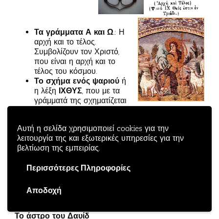
Τα γράμματα Α και Ω
.: Η
αρχή και το τέλος.
Συμβολίζουν τον Χριστό,
που είναι η αρχή και το
τέλος του κόσμου.
Το σχήμα ενός ψαριού
ή
η λέξη
ΙΧΘΥΣ
, που με τα
γράμματά της σχηματίζεται
μια ακροστιχίδα με το περιεχόμενο της
χριστιανικής πίστης: Ιησούς, Χριστός, Θεού, Υιός,
Αυτή η σελίδα χρησιμοποιεί cookies για την
Σωτήρ.
λειτουργία της και εξωτερικές υπηρεσίες για την
Το καράβι
, που συμβολίζει την Εκκλησία.
βελτίωση της εμπειρίας.
Η άμπελος
, που συμβολίζει την Εκκλησία.
Η άγκυρα
, που συμβολίζει την ελπίδα.
Περισσότερες Πληροφορίες
Ο αμνός
, που συμβολίζει τη θυσία του Χριστού.
V. Τα σύμβολα και το όνομα του Θεού των
Αποδοχή
Εβραίων και των Μουσουλμάνων
Το άστρο του Δαυίδ