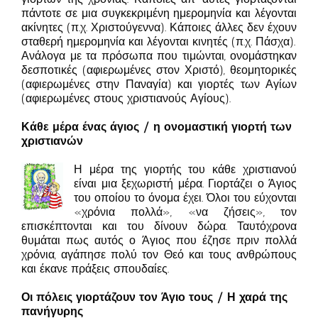
πάντοτε σε μια συγκεκριμένη ημερομηνία και λέγονται
ακίνητες (π.χ. Χριστούγεννα). Κάποιες άλλες δεν έχουν
σταθερή ημερομηνία και λέγονται κινητές (π.χ. Πάσχα).
Ανάλογα με τα πρόσωπα που τιμώνται, ονομάστηκαν
δεσποτικές (αφιερωμένες στον Χριστό), θεομητορικές
(αφιερωμένες στην Παναγία) και γιορτές των Αγίων
(αφιερωμένες στους χριστιανούς Αγίους).
Κάθε μέρα ένας άγιος / η ονομαστική γιορτή των
χριστιανών
Η μέρα της γιορτής του κάθε χριστιανού
είναι μια ξεχωριστή μέρα. Γιορτάζει ο Άγιος
του οποίου το όνομα έχει. Όλοι του εύχονται
«χρόνια πολλά», «να ζήσεις», τον
επισκέπτονται και του δίνουν δώρα. Ταυτόχρονα
θυμάται πως αυτός ο Άγιος που έζησε πριν πολλά
χρόνια, αγάπησε πολύ τον Θεό και τους ανθρώπους
και έκανε πράξεις σπουδαίες.
Οι πόλεις γιορτάζουν τον Άγιο τους / Η χαρά της
πανήγυρης