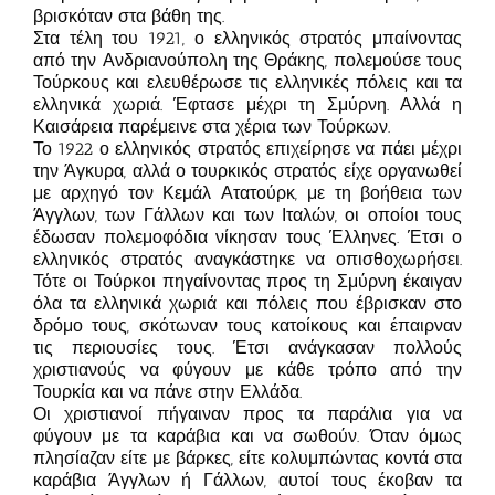
βρισκόταν στα βάθη της.
Στα τέλη του 1921, ο ελληνικός στρατός μπαίνοντας
από την Ανδριανούπολη της Θράκης, πολεμούσε τους
Τούρκους και ελευθέρωσε τις ελληνικές πόλεις και τα
ελληνικά χωριά. Έφτασε μέχρι τη Σμύρνη. Αλλά η
Καισάρεια παρέμεινε στα χέρια των Τούρκων.
Το 1922 ο ελληνικός στρατός επιχείρησε να πάει μέχρι
την Άγκυρα, αλλά ο τουρκικός στρατός είχε οργανωθεί
με αρχηγό τον Κεμάλ Ατατούρκ, με τη βοήθεια των
Άγγλων, των Γάλλων και των Ιταλών, οι οποίοι τους
έδωσαν πολεμοφόδια νίκησαν τους Έλληνες. Έτσι ο
ελληνικός στρατός αναγκάστηκε να οπισθοχωρήσει.
Τότε οι Τούρκοι πηγαίνοντας προς τη Σμύρνη έκαιγαν
όλα τα ελληνικά χωριά και πόλεις που έβρισκαν στο
δρόμο τους, σκότωναν τους κατοίκους και έπαιρναν
τις περιουσίες τους. Έτσι ανάγκασαν πολλούς
χριστιανούς να φύγουν με κάθε τρόπο από την
Τουρκία και να πάνε στην Ελλάδα.
Οι χριστιανοί πήγαιναν προς τα παράλια για να
φύγουν με τα καράβια και να σωθούν. Όταν όμως
πλησίαζαν είτε με βάρκες, είτε κολυμπώντας κοντά στα
καράβια Άγγλων ή Γάλλων, αυτοί τους έκοβαν τα