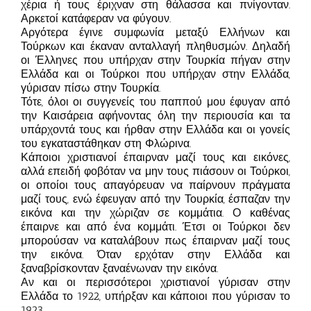
χέρια ή τους έριχναν στη θάλασσα και πνίγονταν.
Αρκετοί κατάφεραν να φύγουν.
Αργότερα έγινε συμφωνία μεταξύ Ελλήνων και
Τούρκων και έκαναν ανταλλαγή πληθυσμών. Δηλαδή
οι Έλληνες που υπήρχαν στην Τουρκία πήγαν στην
Ελλάδα και οι Τούρκοι που υπήρχαν στην Ελλάδα,
γύρισαν πίσω στην Τουρκία.
Τότε, όλοι οι συγγενείς του παππού μου έφυγαν από
την Καισάρεια αφήνοντας όλη την περιουσία και τα
υπάρχοντά τους και ήρθαν στην Ελλάδα και οι γονείς
του εγκαταστάθηκαν στη Φλώρινα.
Κάποιοι χριστιανοί έπαιρναν μαζί τους και εικόνες,
αλλά επειδή φοβόταν να μην τους πιάσουν οι Τούρκοι,
οι οποίοι τους απαγόρευαν να παίρνουν πράγματα
μαζί τους, ενώ έφευγαν από την Τουρκία, έσπαζαν την
εικόνα και την χώριζαν σε κομμάτια. Ο καθένας
έπαιρνε και από ένα κομμάτι. Έτσι οι Τούρκοι δεν
μπορούσαν να καταλάβουν πως έπαιρναν μαζί τους
την εικόνα. Όταν ερχόταν στην Ελλάδα και
ξαναβρίσκονταν ξαναένωναν την εικόνα.
Αν και οι περισσότεροι χριστιανοί γύρισαν στην
Ελλάδα το 1922, υπήρξαν και κάποιοι που γύρισαν το
1923.