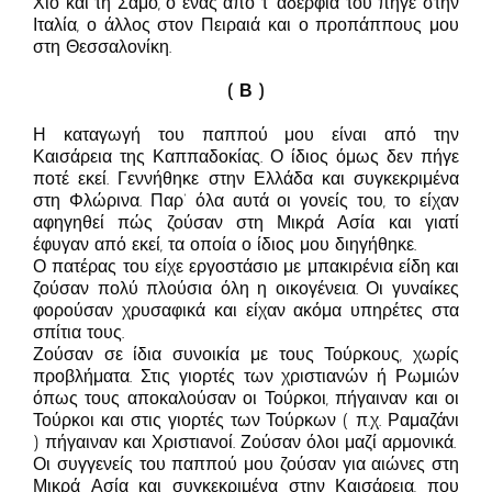
Χίο και τη Σάμο, ο ένας από τ’ αδέρφια του πήγε στην
Ιταλία, ο άλλος στον Πειραιά και ο προπάππους μου
στη Θεσσαλονίκη.
( Β )
Η καταγωγή του παππού μου είναι από την
Καισάρεια της Καππαδοκίας. Ο ίδιος όμως δεν πήγε
ποτέ εκεί. Γεννήθηκε στην Ελλάδα και συγκεκριμένα
στη Φλώρινα. Παρ’ όλα αυτά οι γονείς του, το είχαν
αφηγηθεί πώς ζούσαν στη Μικρά Ασία και γιατί
έφυγαν από εκεί, τα οποία ο ίδιος μου διηγήθηκε.
Ο πατέρας του είχε εργοστάσιο με μπακιρένια είδη και
ζούσαν πολύ πλούσια όλη η οικογένεια. Οι γυναίκες
φορούσαν χρυσαφικά και είχαν ακόμα υπηρέτες στα
σπίτια τους.
Ζούσαν σε ίδια συνοικία με τους Τούρκους, χωρίς
προβλήματα. Στις γιορτές των χριστιανών ή Ρωμιών
όπως τους αποκαλούσαν οι Τούρκοι, πήγαιναν και οι
Τούρκοι και στις γιορτές των Τούρκων ( π.χ. Ραμαζάνι
) πήγαιναν και Χριστιανοί. Ζούσαν όλοι μαζί αρμονικά.
Οι συγγενείς του παππού μου ζούσαν για αιώνες στη
Μικρά Ασία και συγκεκριμένα στην Καισάρεια, που