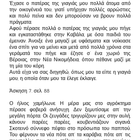
Έχασε ο πατέρας της γιαγιάς μου πολλά άτομα από
την οικογένειά του, γιατί υπήρχαν πολλές αρρώστιες
και πολύ πείνα και δεν μπορούσαν να βρουν πολλά
πράγματα.
Αφού πέρασε πολλά ο πατέρας της γιαγιάς μου πήγε
και εγκαταστάθηκε στην Καβάλα, με όσα παιδιά του
έμειναν. Άνοιξε ένα μαγαζί με υφάσματα και νοίκιασε
ένα σπίτι για να μείνει και μετά από πολλά χρόνια στα
γεράματά του πήγε και έζησε σ’ ένα χωριό της
Βέροιας, στην Νέα Νικομήδεια, όπου πέθανε μαζί με
τη μία του κόρη.
Αυτά είχα να σας διηγηθώ, όπως μου τα είπε η γιαγιά
μου, η οποία όταν μου τα έλεγε έκλαιγε.
Άσκηση 7. σελ. 88
Ο ήλιος χαμήλωνε. Η μέρα μας στο αγρόκτημα
πέρασε φοβερά ανήσυχη. Δεν ξεμυτίσαμε απ’ την
μεγάλη πόρτα. Οι ζευγάδες τριγυρίζουν μες στην αυλή,
κάνουν παρέες παρέες, κουβεντιάζουν σιγανά.
Σκοτεινό σύννεφο πέφτει στο πρόσωπα του παππού.
Του φέρνουν τα νέα πότε απ’ τα καράβια, πότε απ’ τις