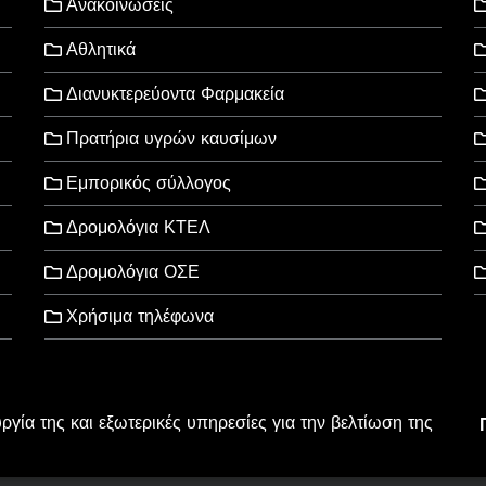
Ανακοινώσεις
Αθλητικά
Διανυκτερεύοντα Φαρμακεία
Πρατήρια υγρών καυσίμων
Εμπορικός σύλλογος
Δρομολόγια ΚΤΕΛ
Δρομολόγια ΟΣΕ
Χρήσιμα τηλέφωνα
υργία της και εξωτερικές υπηρεσίες για την βελτίωση της
l Rights Reserved
wered by
Wordpress
.