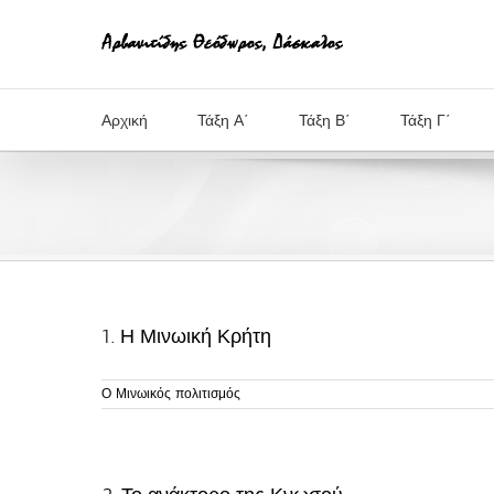
Μετάβαση
στο
περιεχόμενο
Αρχική
Τάξη Α΄
Τάξη Β΄
Τάξη Γ΄
1. Η Μινωική Κρήτη
Ο Μινωικός πολιτισμός