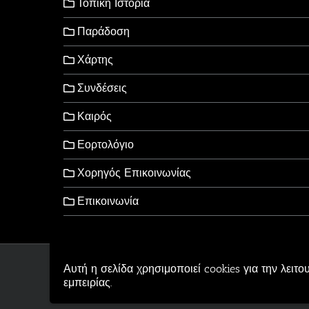
Τοπική Ιστορία
Παράδοση
Χάρτης
Συνδέσεις
Καιρός
Εορτολόγιο
Χορηγός Επικοινωνίας
Επικοινωνία
Αυτή η σελίδα χρησιμοποιεί cookies για την λειτο
Copyright © 2006-2026 - Al
εμπειρίας.
Αρβανιτίδης Θεόδωρος Po