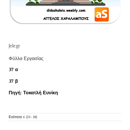
Jele.gr
Φύλλα Εργασίας
37 α
37 β
Πηγή:
Τοκατλή Ευνίκη
Ενότητα 6 (33-38)