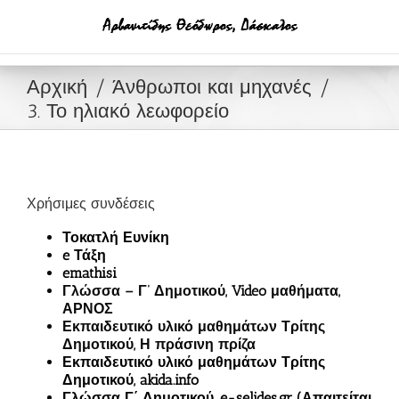
Μετάβαση
στο
περιεχόμενο
Αρχική
Άνθρωποι και μηχανές
3. Το ηλιακό λεωφορείο
Χρήσιμες συνδέσεις
Τοκατλή Ευνίκη
e Τάξη
emathisi
Γλώσσα – Γ’ Δημοτικού, Video μαθήματα,
ΑΡΝΟΣ
Εκπαιδευτικό υλικό μαθημάτων Τρίτης
Δημοτικού, Η πράσινη πρίζα
Εκπαιδευτικό υλικό μαθημάτων Τρίτης
Δημοτικού, akida.info
Γλώσσα Γ΄ Δημοτικού, e-selides.gr (Απαιτείται