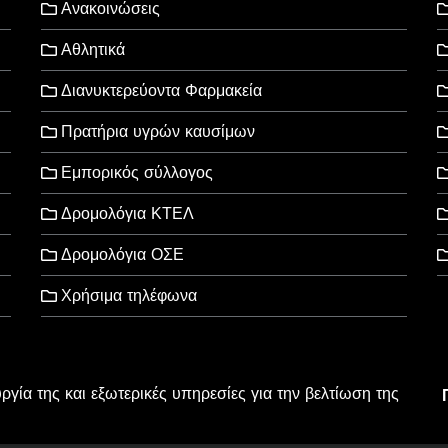
Ανακοινώσεις
Αθλητικά
Διανυκτερεύοντα Φαρμακεία
Πρατήρια υγρών καυσίμων
Εμπορικός σύλλογος
Δρομολόγια ΚΤΕΛ
Δρομολόγια ΟΣΕ
Χρήσιμα τηλέφωνα
υργία της και εξωτερικές υπηρεσίες για την βελτίωση της
l Rights Reserved
wered by
Wordpress
.