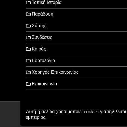
Τοπική Ιστορία
Παράδοση
Χάρτης
Συνδέσεις
Καιρός
Εορτολόγιο
Χορηγός Επικοινωνίας
Επικοινωνία
Αυτή η σελίδα χρησιμοποιεί cookies για την λειτο
Copyright © 2006-2026 - Al
εμπειρίας.
Αρβανιτίδης Θεόδωρος Po