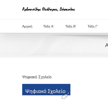
Μετάβαση
στο
περιεχόμενο
Αρχική
Τάξη Α΄
Τάξη Β΄
Τάξη Γ΄
Α
Ψηφιακό Σχολείο