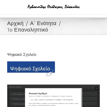
Μετάβαση
στο
περιεχόμενο
Αρχική
Α΄ Ενότητα
1o Επαναληπτικό
Ψηφιακό Σχολείο