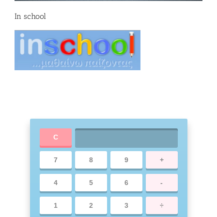
In school
C
7
8
9
+
4
5
6
-
1
2
3
÷