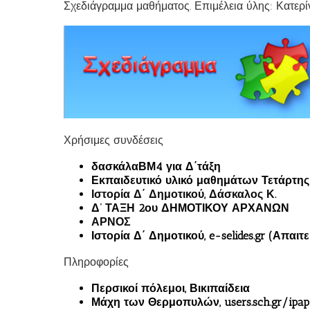
Σχεδιάγραμμα μαθήματος. Επιμέλεια ύλης: Κατερ
Χρήσιμες συνδέσεις
δασκάλαΒΜ4 για Δ΄τάξη
Εκπαιδευτικό υλικό μαθημάτων Τετάρτης Δ
Ιστορία Δ΄ Δημοτικού, Δάσκαλος Κ.
Δ’ ΤΑΞΗ 2ου ΔΗΜΟΤΙΚΟΥ ΑΡΧΑΝΩΝ
ΑΡΝΟΣ
Ιστορία Δ΄ Δημοτικού, e-selides.gr (Απαι
Πληροφορίες
Περσικοί πόλεμοι, Βικιπαίδεια
Μάχη των Θερμοπυλών, users.sch.gr/ipap