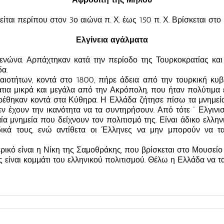
ίται περίπου στον 3ο αιώνα π. Χ. έως 150 π. Χ. Βρίσκεται στ
Ελγίνεια αγάλματα
ενώνα. Αρπάχτηκαν κατά την περίοδο της Τουρκοκρατίας και 
δα.
αιοτήτων, κοντά στο 1800, πήρε άδεια από την τουρκική κυβ
άτια μικρά και μεγάλα από την Ακρόπολη, που ήταν πολύτιμα 
ρέθηκαν κοντά στα Κύθηρα. Η Ελλάδα ζήτησε πίσω τα μνημεί
εν έχουν την ικανότητα να τα συντηρήσουν. Από τότε ” Ελγινι
α μνημεία που δείχνουν τον πολιτισμό της. Είναι άδικο ελληνι
δικά τους, ενώ αντίθετα οι Έλληνες να μην μπορούν να τα
ικό είναι η Νίκη της Σαμοθράκης, που βρίσκεται στο Μουσείο
ς είναι κομμάτι του ελληνικού πολιτισμού. Θέλω η Ελλάδα να τα