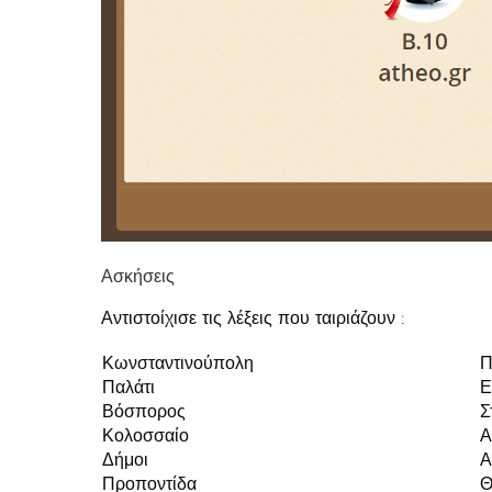
Ασκήσεις
Αντιστοίχισε τις λέξεις που ταιριάζουν :
Κωνσταντινούπολη
Π
Παλάτι
Ε
Βόσπορος
Σ
Κολοσσαίο
Α
Δήμοι
Α
Προποντίδα
Θ