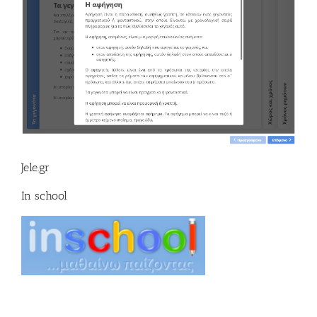
Jele.gr
In school