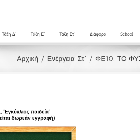
Τάξη Δ΄
Τάξη Ε΄
Τάξη Στ΄
Διάφορα
School
Αρχική
Ενέργεια, Στ΄
ΦΕ10: ΤΟ ΦΥ
“Εγκύκλιος παιδεία”
ιτείται δωρεάν εγγραφή)