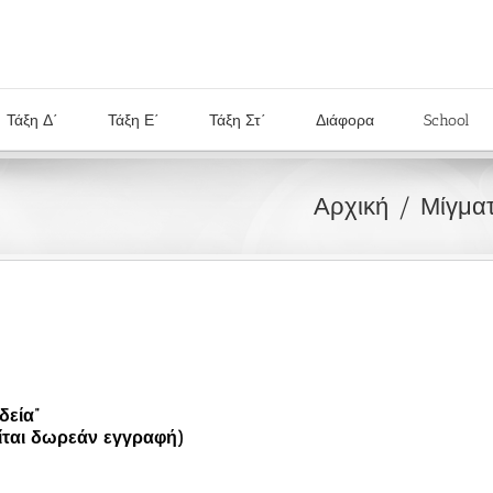
Τάξη Δ΄
Τάξη Ε΄
Τάξη Στ΄
Διάφορα
School
Αρχική
Μίγμα
δεία”
τείται δωρεάν εγγραφή)