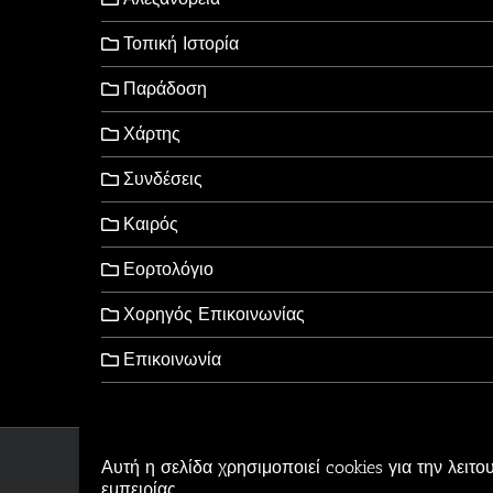
Τοπική Ιστορία
Παράδοση
Χάρτης
Συνδέσεις
Καιρός
Εορτολόγιο
Χορηγός Επικοινωνίας
Επικοινωνία
Αυτή η σελίδα χρησιμοποιεί cookies για την λειτο
Copyright © 2006-2026 - Al
εμπειρίας.
Αρβανιτίδης Θεόδωρος Po