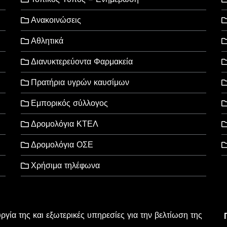
Ανακοινώσεις
Αθλητικά
Διανυκτερεύοντα Φαρμακεία
Πρατήρια υγρών καυσίμων
Εμπορικός σύλλογος
Δρομολόγια ΚΤΕΛ
Δρομολόγια ΟΣΕ
Χρήσιμα τηλέφωνα
υργία της και εξωτερικές υπηρεσίες για την βελτίωση της
l Rights Reserved
wered by
Wordpress
.