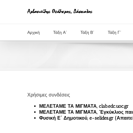
Μετάβαση
στο
περιεχόμενο
Αρχική
Τάξη Α΄
Τάξη Β΄
Τάξη Γ΄
Χρήσιμες συνδέσεις
ΜΕΛΕΤΑΜΕ ΤΑ ΜΙΓΜΑΤΑ, clab.edc.uoc.gr
ΜΕΛΕΤΑΜΕ ΤΑ ΜΙΓΜΑΤΑ, “Εγκύκλιος παι
Φυσική Ε΄ Δημοτικού, e-selides.gr (Απαι