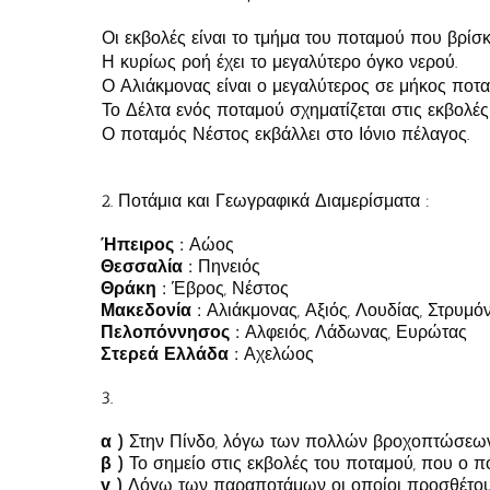
Οι εκβολές είναι το τμήμα του ποταμού που βρίσκ
Η κυρίως ροή έχει το μεγαλύτερο όγκο νερού.
Ο Αλιάκμονας είναι ο μεγαλύτερος σε μήκος ποτα
Το Δέλτα ενός ποταμού σχηματίζεται στις εκβολές
Ο ποταμός Νέστος εκβάλλει στο Ιόνιο πέλαγος.
2. Ποτάμια και Γεωγραφικά Διαμερίσματα :
Ήπειρος :
Αώος
Θεσσαλία :
Πηνειός
Θράκη :
Έβρος, Νέστος
Μακεδονία :
Αλιάκμονας, Αξιός, Λουδίας, Στρυμό
Πελοπόννησος :
Αλφειός, Λάδωνας, Ευρώτας
Στερεά Ελλάδα :
Αχελώος
3.
α )
Στην Πίνδο, λόγω των πολλών βροχοπτώσεω
β )
Το σημείο στις εκβολές του ποταμού, που ο π
γ )
Λόγω των παραποτάμων οι οποίοι προσθέτου