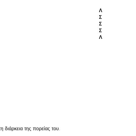
Λ
Σ
Σ
Σ
Λ
 διάρκεια της πορείας του.