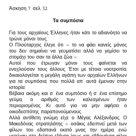
Άσκηση 7. σελ. 52
Τα συμπόσια
Για τους αρχαίους Έλληνες ήταν κάτι το αδιανόητο να
τρώνε μόνοι τους.
Ο Πλούταρχος έλεγε ότι « το να φάει κανείς μόνος
του δεν σημαίνει να γευματίσει αλλά να γεμίσει το
στομάχι του σαν τα άλλα ζώα ».
Αυτοί που έτρωγαν μόνοι τους φαίνεται να
ενοχλούσαν τους άλλους. Έτσι με τέτοια νοοτροπία,
δικαιολογείται η μεγάλη αγάπη των αρχαίων Ελλήνων
για τα συμπόσια, που πολλά απ’ αυτά έμειναν στην
ιστορία.
Βέβαια ακόμη και σ’ ένα συμπόσιο ή σ’ ένα επίσημο
γεύμα, ο αριθμός των καλεσμένων ήταν
περιορισμένος. Κι αυτό για να μην αφήσει ο
οικοδεσπότης παραπονούμενους.
Αλλά αντίθετη γνώμη είχε ο Μέγας Αλέξανδρος. Ο
Μακεδόνας στρατηλάτης « οσάκις εδειπνεί μετά των
φίλων του εδαπανά εκατό μνας την ημέρα, ενώ
μετείχαν στο δείπνο εξήντα ίσως και εβδομήντα φίλοι