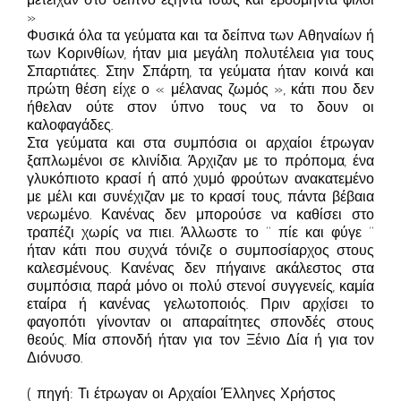
»
Φυσικά όλα τα γεύματα και τα δείπνα των Αθηναίων ή
των Κορινθίων, ήταν μια μεγάλη πολυτέλεια για τους
Σπαρτιάτες. Στην Σπάρτη, τα γεύματα ήταν κοινά και
πρώτη θέση είχε ο « μέλανας ζωμός », κάτι που δεν
ήθελαν ούτε στον ύπνο τους να το δουν οι
καλοφαγάδες.
Στα γεύματα και στα συμπόσια οι αρχαίοι έτρωγαν
ξαπλωμένοι σε κλινίδια. Άρχιζαν με το πρόπομα, ένα
γλυκόπιοτο κρασί ή από χυμό φρούτων ανακατεμένο
με μέλι και συνέχιζαν με το κρασί τους, πάντα βέβαια
νερωμένο. Κανένας δεν μπορούσε να καθίσει στο
τραπέζι χωρίς να πιει. Άλλωστε το ‘’ πίε και φύγε ‘’
ήταν κάτι που συχνά τόνιζε ο συμποσίαρχος στους
καλεσμένους. Κανένας δεν πήγαινε ακάλεστος στα
συμπόσια, παρά μόνο οι πολύ στενοί συγγενείς, καμία
εταίρα ή κανένας γελωτοποιός. Πριν αρχίσει το
φαγοπότι γίνονταν οι απαραίτητες σπονδές στους
θεούς. Μία σπονδή ήταν για τον Ξένιο Δία ή για τον
Διόνυσο.
( πηγή: Τι έτρωγαν οι Αρχαίοι Έλληνες Χρήστος