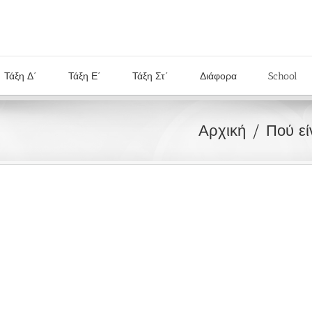
Τάξη Δ΄
Τάξη Ε΄
Τάξη Στ΄
Διάφορα
School
Αρχική
Πού εί