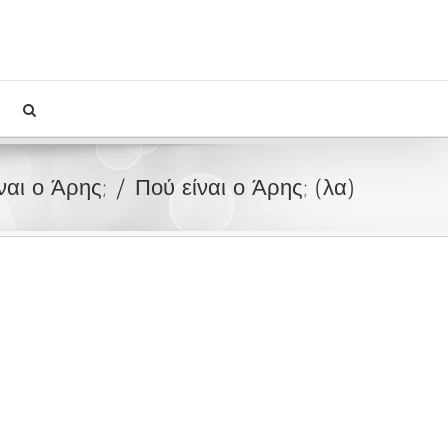
ναι ο Άρης;
Πού είναι ο Άρης; (λα)