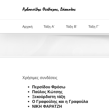
Μετάβαση
στο
περιεχόμενο
Αρχική
Τάξη Α΄
Τάξη Β΄
Τάξη Γ΄
Χρήσιμες συνδέσεις
Περσίδου Φρόσω
Παύλος Κώτσης
Ξεκούρδιστη τάξη
Ο Γραφούλης και η Γραφούλα
ΝΙΚΗ ΦΑΡΑΤΖΗ