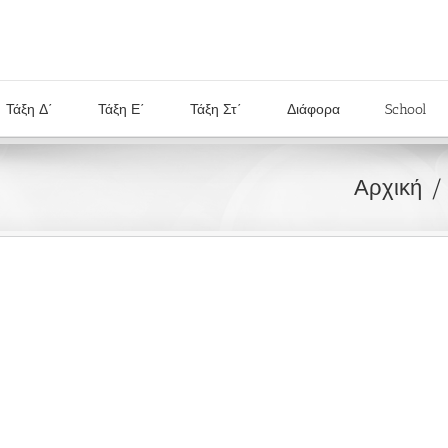
Τάξη Δ΄
Τάξη Ε΄
Τάξη Στ΄
Διάφορα
School
Αρχική