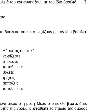
λειά του και συνεχίζουν με τον ίδιο βασιλιά.
Σ
ατα.
η δουλειά του και συνεχίζουν με τον ίδιο βασιλιά.
Αόριστος οριστικής
χωρίζεστε
στέκεστε
τοποθετείτε
βάζετε
τρέχεις
αρπάζεις
τοποθετείτε
 ένα μικρό στη μέση. Μέσα στο κύκλο
βάλτε
δέκα
αυτής της γραμμής
σταθείτε
τα παιδιά της ομάδας