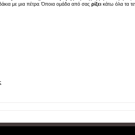
δάκια με μια πέτρα. Όποια ομάδα από σας
ρίξει
κάτω όλα τα τε
ς