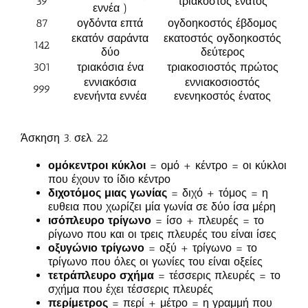
39
τριακοστός ένατος
εννέα )
87
ογδόντα επτά
ογδοηκοστός έβδομος
εκατόν σαράντα
εκατοστός ογδοηκοστός
142
δύο
δεύτερος
301
τριακόσια ένα
τριακοσιοστός πρώτος
εννιακόσια
εννιακοσιοστός
999
ενενήντα εννέα
ενενηκοστός ένατος
Άσκηση 3. σελ. 22
ομόκεντροι κύκλοι
= ομό + κέντρο = οι κύκλοι
που έχουν το ίδιο κέντρο
διχοτόμος μιας γωνίας
= διχό + τόμος = η
ευθεια που χωρίζει μία γωνία σε δύο ίσα μέρη
ισόπλευρο τρίγωνο
= ίσο + πλευρές = το
ρίγωνο που και οι τρεις πλευρές του είναι ίσες
οξυγώνιο τρίγωνο
= οξύ + τρίγωνο = το
τρίγωνο που όλες οι γωνίες του είναι οξείες
τετράπλευρο σχήμα
= τέσσερις πλευρές = το
σχήμα που έχει τέσσερις πλευρές
περίμετρος
= περί + μέτρο = η γραμμή που