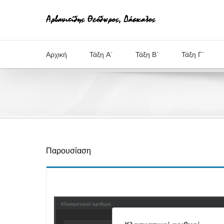
Μετάβαση
στο
περιεχόμενο
Αρχική
Τάξη Α΄
Τάξη Β΄
Τάξη Γ΄
Παρουσίαση