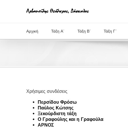
Μετάβαση
στο
περιεχόμενο
Αρχική
Τάξη Α΄
Τάξη Β΄
Τάξη Γ΄
Χρήσιμες συνδέσεις
Περσίδου Φρόσω
Παύλος Κώτσης
Ξεκούρδιστη τάξη
Ο Γραφούλης και η Γραφούλα
ΑΡΝΟΣ