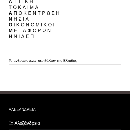
Α
Τ Τ Ι Κ Η
Τ
Ο Κ Λ Ι Μ Α
Α
Π Ο Κ Ε Ν Τ Ρ Ω Σ Η
Ν
Η Σ Ι Α
Ο
Ι Κ Ο Ν Ο Μ Ι Κ Ο Ι
Μ
Ε Τ Α Φ Ο Ρ Ω Ν
Η
Ν Ι Δ Ε Π
Το ανθρωπογενές περιβάλλον της Ελλάδας
ΑΛΕΞΑΝΔΡΕΙΑ
Αλεξάνδρεια