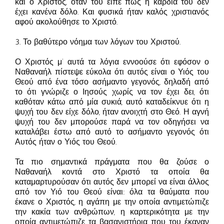
και ο Χριστός, όταν του είπε πως η καρδιά του δεν
έχει κανένα δόλο. Και φυσικά ήταν καλός χριστιανός
αφού ακολούθησε το Χριστό.
3. Το βαθύτερο νόημα των λόγων του Χριστού.
Ο Χριστός μ’ αυτά τα λόγια εννοούσε ότι εφόσον ο
Ναθαναήλ πίστεψε εύκολα ότι αυτός είναι ο Υιός του
Θεού από ένα τόσο ασήμαντο γεγονός, δηλαδή από
το ότι γνώριζε ο Ιησούς χωρίς να τον έχει δει, ότι
καθόταν κάτω από μία συκιά, αυτό καταδείκνυε ότι η
ψυχή του δεν είχε δόλο, ήταν ανοιχτή στο Θεό. Η αγνή
ψυχή του δεν μπορούσε παρά να τον οδηγήσει να
καταλάβει έστω από αυτό το ασήμαντο γεγονός ότι
Αυτός ήταν ο Υιός του Θεού.
Τα πιο σημαντικά πράγματα που θα ζούσε ο
Ναθαναήλ κοντά στο Χριστό τα οποία θα
καταμαρτυρούσαν ότι αυτός δεν μπορεί να είναι άλλος
από τον Υιό του Θεού είναι: όλα τα θαύματα που
έκανε ο Χριστός, η αγάπη με την οποία αντιμετώπιζε
την κακία των ανθρώπων, η καρτερικότητα με την
οποία αντιμετώπιζε τα βασανιστήρια που του έκαναν