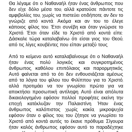
Θα λέγαμε ότι ο Ναθαναήλ ήταν ένας άνθρωπος που
δεν είχε δόλο μέσα του, αλλά κρατούσε πάντοτε τις
αμφιβολίες του, χωρίς να πιστεύει οτιδήποτε, αν δεν το
γνώριζε από κοντά. Ακόμα και αν του το έλεγε
κάποιος φίλος του. Έτσι συνέβη και όταν γνώρισε το
Χριστό. Έτσι όταν είδε το Χριστό από κοντά είπε:
Δάσκαλε τώρα καταλαβαίνω ότι είσαι γιος του Θεού,
από τις λίγες κουβέντες που είπαν μεταξύ τους.
Από το κείμενο αυτό καταλαβαίνουμε ότι ο Ναθαναήλ
ήταν ένας πολύ λογικός και συγκροτημένος
άνθρωπος, καθόλου επιπόλαιος και παρορμητικός.
Αυτό φαίνεται από το ότι δεν ενθουσιάζεται αμέσως
από τα λόγια του φίλου του Φιλίππου για το Χριστό,
αλλά προτιμάει να τον γνωρίσει πρώτα για να
αποκτήσει προσωπική αντίληψη. Αυτό είναι απόλυτα
δικαιολογημένο εφόσον πολλοί προφήτες εκείνη την
εποχή κατέκλυζαν την Παλαιστίνη. Ήταν ένας
άνθρωπος καλόπιστος χωρίς κακία, μικροψυχία
εφόσον όταν ο φίλος του, του ζήτησε να γνωρίσει το
Χριστό από κοντά αυτός το έκανε πρόθυμα. Σίγουρα
ήταν καλός άνθρωπος εφόσον αυτό το παραδέχτηκε