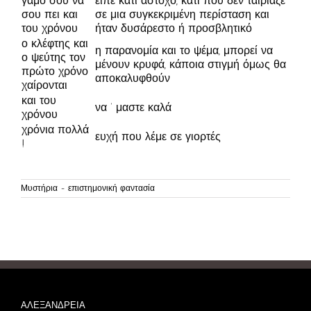
γάμο σου να
είπε κάτι άστοχο, κάτι που δεν ταίριαζε
σου πει και
σε μια συγκεκριμένη περίσταση και
του χρόνου
ήταν δυσάρεστο ή προσβλητικό
ο κλέφτης και
η παρανομία και το ψέμα, μπορεί να
ο ψεύτης τον
μένουν κρυφά, κάποια στιγμή όμως θα
πρώτο χρόνο
αποκαλυφθούν
χαίρονται
και του
να ‘ μαστε καλά
χρόνου
χρόνια πολλά
ευχή που λέμε σε γιορτές
!
Μυστήρια - επιστημονική φαντασία
ΑΛΕΞΑΝΔΡΕΙΑ