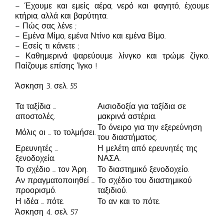
– Έχουμε και εμείς αέρα, νερό και φαγητό, έχουμε
κτήρια, αλλά και βαρύτητα.
– Πώς σας λένε ;
– Εμένα Μίμο, εμένα Ντίνο και εμένα Βίμο.
– Εσείς τι κάνετε ;
– Καθημερινά ψαρεύουμε λίνγκο και τρώμε ζίγκο.
Παίζουμε επίσης Ίγκο !
Άσκηση 3. σελ. 55
Τα ταξίδια …
Αισιοδοξία για ταξίδια σε
αποστολές.
μακρινά αστέρια.
Το όνειρο για την εξερεύνηση
Μόλις οι … το τολμήσει.
του διαστήματος.
Ερευνητές …
Η μελέτη από ερευνητές της
ξενοδοχεία.
ΝΑΣΑ.
Το σχέδιο … τον Άρη.
Το διαστημικό ξενοδοχείο.
Αν πραγματοποιηθεί …
Το σχέδιο του διαστημικού
προορισμό.
ταξιδιού.
Η ιδέα … πότε.
Το αν και το πότε.
Άσκηση 4. σελ. 57