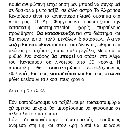
Καμία ανθρώπινη επιχείρηση δεν μπορεί να συγκριθεί
σε δυσκολία με το ταξίδι σε άλλο άστρο. Το Άλφα του
Κενταύρου είναι το κοντινότερο ηλιακό σύστημα στο
δικό μας. Ο Δρ. Φόργουορντ οραματίζεται την
κατασκευή διαστημοπλοίου χωρίς πυραύλους
προώθησης.
Θα κατασκευάζονται
στο διάστημα και
θα έχουν ιστίο πολύ μεγάλων διαστάσεων. Ακτίνα
λέιζερ
θα κατευθύνεται
στο ιστίο δίνοντας ώθηση στο
σκάφος με ταχύτητες πάρα πολύ μεγάλες. Με αυτό το
ρυθμό, ένα σκάφος
θα μπορεί
να φτάσει στο Άλφα
του Κενταύρου σε λιγότερο από 50 χρόνια. Η
αποστολή
θα συγκεντρώνει
δεκαεξάχρονους
εθελοντές,
θα
τους
εκπαιδεύσει
και
θα
τους
στέλνει
μόλις κλείσουν τα είκοσί τους χρόνια.
Άσκηση 5. σελ. 58
Εάν κατορθώσουμε να ταξιδέψουμε τρισεκατομμύρια
χιλιόμετρα μακριά, θα μπορέσουμε να φτάσουμε σε
άλλα ηλιακά συστήματα.
Εάν δημιουργήσουμε διαστημικούς σταθμούς
ανάμεσα στη Γη και στον Άρη, αυτοί θα μοιάζουν