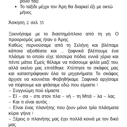
ρόλο ταξί.
Το ταξίδι μέχρι τον Άρη θα διαρκεί έξι με οκτώ
μήνες.
Άσκηση 2. σελ. 55
Ξεκινήσαμε με το διαστημόπλοιο από τη γη. Ο
προορισμός μας ήταν ο Άρης.
Καθώς περνούσαμε από τη Σελήνη και βλέπαμε
κάποια αξιοθέατα και ….. ξαφνικά βλέπουμε ένα
πλάσμα το οποίο είχε τέσσερα πόδια, εννιά χέρια και
πέντε μάτια. Εμείς θέλαμε να πιάσουμε φιλία μαζί του,
αλλά εκείνο μας επιτέθηκε. Χτύπησε το σκάφος μας
και καταστράφηκαν όλα τα μηχανήματα. Το σκάφος
άρχισε να κουνιέται. Φοβηθήκαμε. Ξαφνικά αρχίσαμε
να πέφτουμε και φτάσαμε εδώ που είμαστε !
– Συγγνώμη πού είμαστε ;
– Εί – σα – στε στον πλα – νή – τη Μπά – λα – λας.
– Και τι είναι αυτός ;
– Είναι ένας πλανήτης που ζουν μόνο τρία πλάσματα
κύριε γήινε !
– Ξέρεις ο πλανήτης μας έχει πολλά κοινά με τον δικό
μας.