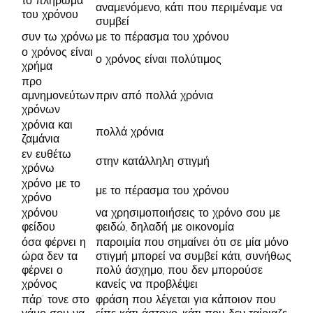
το πλήρωμα
αναμενόμενο, κάτι που περιμέναμε να
του χρόνου
συμβεί
συν τω χρόνω
με το πέρασμα του χρόνου
ο χρόνος είναι
ο χρόνος είναι πολύτιμος
χρήμα
προ
αμνημονεύτων
πριν από πολλά χρόνια
χρόνων
χρόνια και
πολλά χρόνια
ζαμάνια
εν ευθέτω
στην κατάλληλη στιγμή
χρόνω
χρόνο με το
με το πέρασμα του χρόνου
χρόνο
χρόνου
να χρησιμοποιήσεις το χρόνο σου με
φείδου
φειδώ, δηλαδή με οικονομία
όσα φέρνει η
παροιμία που σημαίνει ότι σε μία μόνο
ώρα δεν τα
στιγμή μπορεί να συμβεί κάτι, συνήθως
φέρνει ο
πολύ άσχημο, που δεν μπορούσε
χρόνος
κανείς να προβλέψει
πάρ’ τονε στο
φράση που λέγεται για κάποιον που