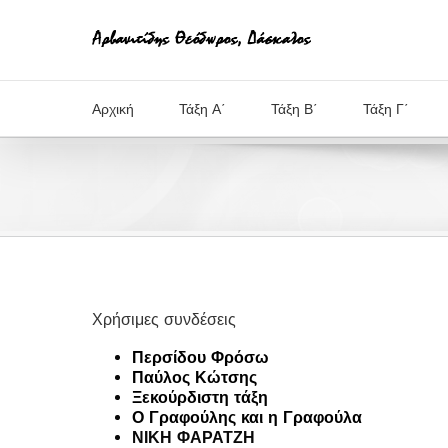
Μετάβαση
στο
περιεχόμενο
Αρχική
Τάξη Α΄
Τάξη Β΄
Τάξη Γ΄
Χρήσιμες συνδέσεις
Περσίδου Φρόσω
Παύλος Κώτσης
Ξεκούρδιστη τάξη
Ο Γραφούλης και η Γραφούλα
ΝΙΚΗ ΦΑΡΑΤΖΗ