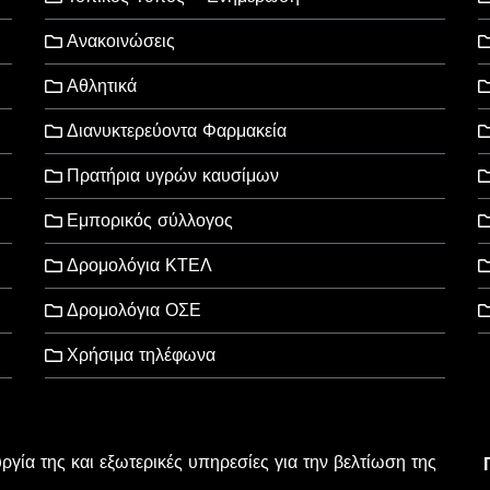
Ανακοινώσεις
Αθλητικά
Διανυκτερεύοντα Φαρμακεία
Πρατήρια υγρών καυσίμων
Εμπορικός σύλλογος
Δρομολόγια ΚΤΕΛ
Δρομολόγια ΟΣΕ
Χρήσιμα τηλέφωνα
υργία της και εξωτερικές υπηρεσίες για την βελτίωση της
l Rights Reserved
wered by
Wordpress
.