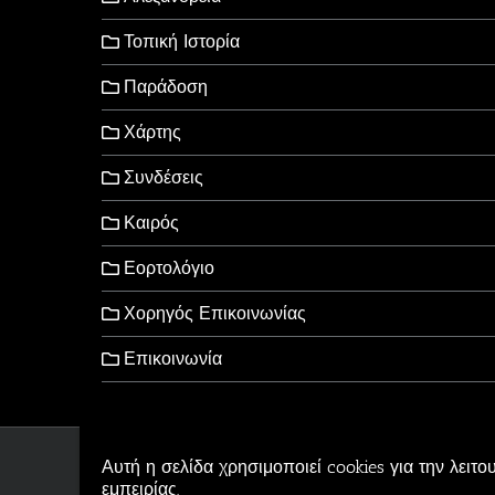
Τοπική Ιστορία
Παράδοση
Χάρτης
Συνδέσεις
Καιρός
Εορτολόγιο
Χορηγός Επικοινωνίας
Επικοινωνία
Αυτή η σελίδα χρησιμοποιεί cookies για την λειτο
Copyright © 2006-2026 - Al
εμπειρίας.
Αρβανιτίδης Θεόδωρος Po