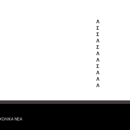
Λ
Σ
Σ
Λ
Σ
Λ
Λ
Σ
Λ
Λ
Λ
ΧΟΛΙΚΑ ΝΕΑ