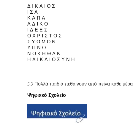
Δ
Ι Κ Α Ι Ο Σ
Ι
Σ Α
Κ
Α Π Α
Α
Δ Ι Κ Ο
Ι
Δ Ε Ε Σ
Ο
Χ Ρ Ι Σ Τ Ο Σ
Σ
Υ Ο Μ Ο Ν
Υ
Π Ν Ο
Ν
Ο Κ Η Θ Α Κ
Η
Δ Ι Κ Α Ι Ο Σ Υ Ν Η
5.3 Πολλά παιδιά πεθαίνουν από πείνα κάθε μέρα
Ψηφιακό Σχολείο