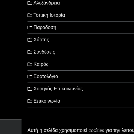
Αλεξάνδρεια
Τοπική Ιστορία
Παράδοση
Χάρτης
Συνδέσεις
Καιρός
Εορτολόγιο
Χορηγός Επικοινωνίας
Επικοινωνία
Αυτή η σελίδα χρησιμοποιεί cookies για την λειτο
Copyright © 2006-2026 - Al