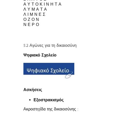
Α
Υ Τ Ο Κ Ι Ν Η Τ Α
Λ
Υ Μ Α Τ Α
Λ
Ι Μ Ν Ε Σ
Ο
Ζ Ο Ν
Ν
Ε Ρ Ο
5.2 Αγώνες για τη δικαιοσύνη
Ψηφιακό Σχολείο
Ασκήσεις
Εξοστρακισμός
Ακροστιχίδα της δικαιοσύνης :