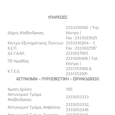
ΥΠΗΡΕΣΙΕΣ
2333350100 ( Τηλ.
Δήμος Αλεξάνδρειας
Κέντρο )
Fax : 2333023625
Κέντρο Εξυπηρέτησης Πολιτών
2333350204 – 7,
Κ.Ε.Π.
Fax : 2333022587
Δ.Ε.Υ.Α.ΑΛ.
2333027965
2331026406 ( Τηλ.
ΠΕ Ημαθίας
Κέντρο )
2331353900 &
Κ.Τ.Ε.Ο.
2331353901
ΑΣΤΥΝΟΜΙΑ – ΠΥΡΟΣΒΕΣΤΙΚΗ – ΕΙΡΗΝΟΔΙΚΕΙΟ
Άμεση Δράση
100
Αστυνομικό Τμήμα
2333053333
Αλεξάνδρειας
2333053352,
Αστυνομικό Τμήμα, Ασφάλεια
2333053345
Αστυνομικό Τμήμα, Τροχαία
2333053341