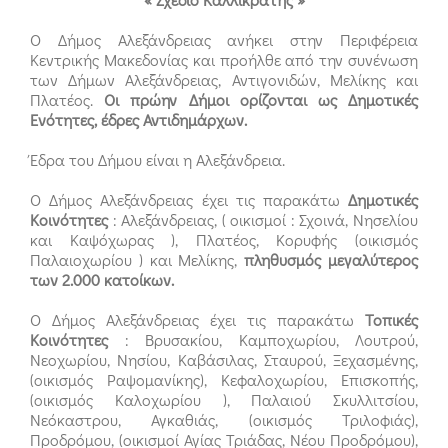
Ο Δήμος Αλεξάνδρειας ανήκει στην Περιφέρεια
Κεντρικής Μακεδονίας και προήλθε από την συνένωση
των Δήμων Αλεξάνδρειας, Αντιγονιδών, Μελίκης και
Πλατέος.
Οι πρώην Δήμοι ορίζονται ως Δημοτικές
Ενότητες, έδρες Αντιδημάρχων.
Έδρα του Δήμου είναι η Αλεξάνδρεια.
Ο Δήμος Αλεξάνδρειας έχει τις παρακάτω
Δημοτικές
Κοινότητες
: Αλεξάνδρειας, ( οικισμοί : Σχοινά, Νησελίου
και Καψόχωρας ), Πλατέος, Κορυφής (οικισμός
Παλαιοχωρίου ) και Μελίκης,
πληθυσμός μεγαλύτερος
των 2.000 κατοίκων.
Ο Δήμος Αλεξάνδρειας έχει τις παρακάτω
Τοπικές
Κοινότητες
: Βρυσακίου, Καμποχωρίου, Λουτρού,
Νεοχωρίου, Νησίου, Καβάσιλας, Σταυρού, Ξεχασμένης,
(οικισμός Ραψομανίκης), Κεφαλοχωρίου, Επισκοπής,
(οικισμός Καλοχωρίου ), Παλαιού Σκυλλιτσίου,
Νεόκαστρου, Αγκαθιάς, (οικισμός Τριλοφιάς),
Προδρόμου, (οικισμοί Αγίας Τριάδας, Νέου Προδρόμου),