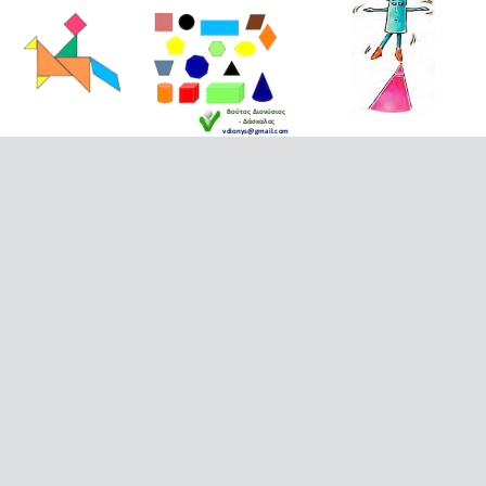
Βούτος Διονύσιος
- Δάσκαλος
vdionys@gmail.com